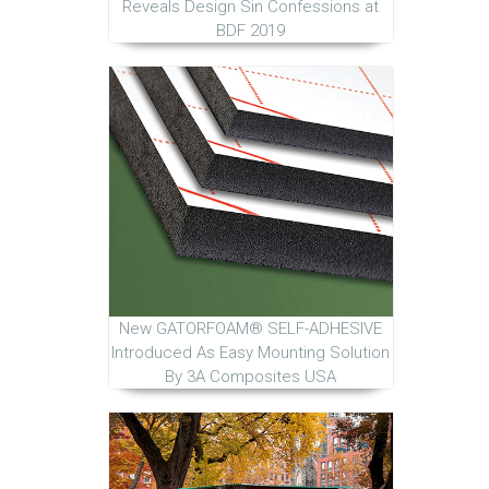
Reveals Design Sin Confessions at
BDF 2019
New GATORFOAM® SELF-ADHESIVE
Introduced As Easy Mounting Solution
By 3A Composites USA