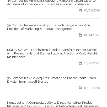
3A Composites Americas Redesigns Marketing Organization to
Accelerate Innovation and Enhance Customer Experience
06/25/2026
3A Composites Americas Appoints Linda Jeng-Lew as Vice
President of Marketing & Product Management
01/14/2025
MONARC™ Wall Panels Introduced to Transform Interior Spaces
with Premium Natural Element Look at Fraction of Cost, Weight,
Maintenance
10/20/2021
3A Composites USA Acquires Elmer’s and Encore Foam-Board
Division from Newell Brands
09/01/2020
Kunze Joins 3A Composites USA to Direct Marketing, Product
Management for Graphic Display, Industry/Transport Businesses